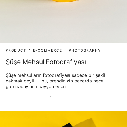
PRODUCT
E-COMMERCE
PHOTOGRAPHY
Şüşə Məhsul Fotoqrafiyası
Şüşə məhsulların fotoqrafiyası sadəcə bir şəkil
çəkmək deyil — bu, brendinizin bazarda necə
görünəcəyini müəyyən edən...