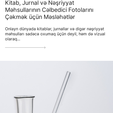
Kitab, Jurnal və Nəşriyyat
Məhsullarının Cəlbedici Fotolarını
Çəkmək üçün Məsləhətlər
Onlayn dünyada kitablar, jurnallar və digər nəşriyyat
məhsulları sadəcə oxumaq üçün deyil, həm də vizual
olaraq...