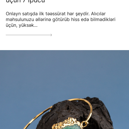
Onlayn satışda ilk təəssürat hər şeydir. Alıcılar
məhsulunuzu əllərinə götürüb hiss edə bilmədikləri
üçün, yüksək...