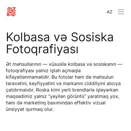
AZ
Kolbasa və Sosiska
Fotoqrafiyası
Ət məhsullarının — xüsusilə kolbasa və sosiskanın —
fotoqrafiyası yalnız iştah açmaqla
kifayətlənməməlidir. Bu fotolar həm də məhsulun
təravətini, keyfiyyətini və markanın ciddiliyini alıcıya
çatdırmalıdır. Roska kimi yerli brendlərlə işləyərkən
məqsədimiz yalnız “yeyilən görüntü” yaratmaq yox,
həm də marketinq baxımından effektiv vizual
ünsiyyət qurmaq olur.