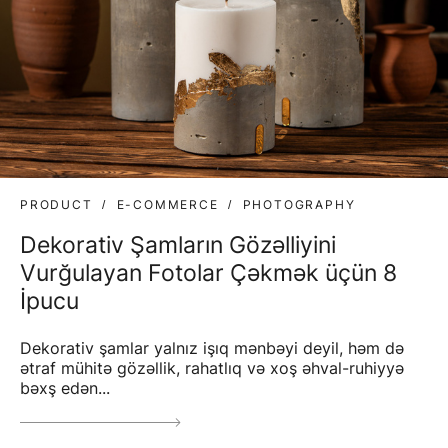
PRODUCT
E-COMMERCE
PHOTOGRAPHY
Dekorativ Şamların Gözəlliyini
Vurğulayan Fotolar Çəkmək üçün 8
İpucu
Dekorativ şamlar yalnız işıq mənbəyi deyil, həm də
ətraf mühitə gözəllik, rahatlıq və xoş əhval-ruhiyyə
bəxş edən...