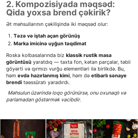
2. Kompozisiyada məqsəd:
Qida yoxsa brend çəkirik?
Ət məhsullarının çəkilişində iki məqsəd olur:
Təzə və iştah açan görünüş
Marka imicinə uyğun təqdimat
Roska kolbasalarında biz
klassik rustik masa
görüntüsü
yaratdıq — taxta fon, kətan parçalar, təbii
göyərti və qırmızı vurğu elementləri ilə birlikdə. Bu,
həm
evdə hazırlanmış kimi
, həm də
etibarlı sənaye
brendi
təəssüratı yaradırdı.
Məhsulun üzərində loqo görünürsə, onu oxunaqlı və
parlamadan göstərmək vacibdir.