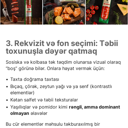
3. Rekvizit və fon seçimi: Təbii
toxunuşla dəyər qatmaq
Sosiska və kolbasa tək təqdim olunarsa vizual olaraq
“boş” görünə bilər. Onlara həyat vermək üçün:
Taxta doğrama taxtası
Bıçaq, çörək, zeytun yağı və ya senf (kontrastlı
elementlər)
Kətan salfet və təbii teksturalar
Yaşıllıqlar və pomidor kimi
rəngli, amma dominant
olmayan
əlavələr
Bu cür elementlər məhsulu təkburaxılmış bir