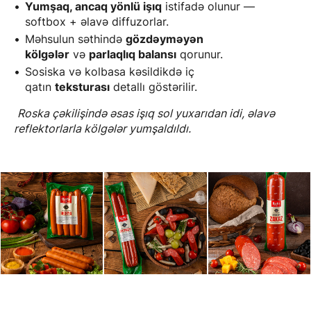
Yumşaq, ancaq yönlü işıq
istifadə olunur —
softbox + əlavə diffuzorlar.
Məhsulun səthində
gözdəyməyən
kölgələr
və
parlaqlıq balansı
qorunur.
Sosiska və kolbasa kəsildikdə iç
qatın
teksturası
detallı göstərilir.
Roska çəkilişində əsas işıq sol yuxarıdan idi, əlavə
reflektorlarla kölgələr yumşaldıldı.