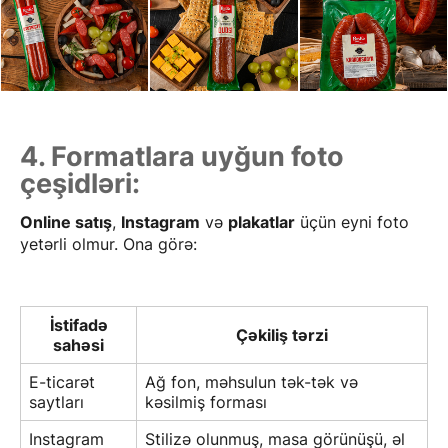
4. Formatlara uyğun foto
çeşidləri:
Online satış
,
Instagram
və
plakatlar
üçün eyni foto
yetərli olmur. Ona görə:
İstifadə
Çəkiliş tərzi
sahəsi
E-ticarət
Ağ fon, məhsulun tək-tək və
saytları
kəsilmiş forması
Instagram
Stilizə olunmuş, masa görünüşü, əl