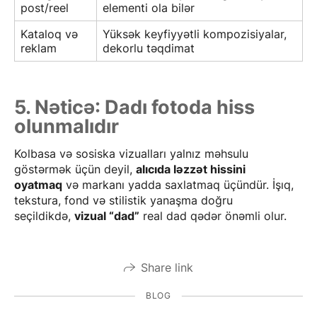
post/reel
elementi ola bilər
Kataloq və
Yüksək keyfiyyətli kompozisiyalar,
reklam
dekorlu təqdimat
5. Nəticə: Dadı fotoda hiss
olunmalıdır
Kolbasa və sosiska vizualları yalnız məhsulu
göstərmək üçün deyil,
alıcıda ləzzət hissini
oyatmaq
və markanı yadda saxlatmaq üçündür. İşıq,
tekstura, fond və stilistik yanaşma doğru
seçildikdə,
vizual “dad”
real dad qədər önəmli olur.
Share link
BLOG