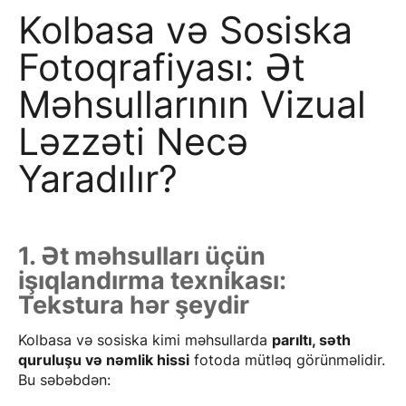
Kolbasa və Sosiska
Fotoqrafiyası: Ət
Məhsullarının Vizual
Ləzzəti Necə
Yaradılır?
1. Ət məhsulları üçün
işıqlandırma texnikası:
Tekstura hər şeydir
Kolbasa və sosiska kimi məhsullarda
parıltı, səth
quruluşu və nəmlik hissi
fotoda mütləq görünməlidir.
Bu səbəbdən: