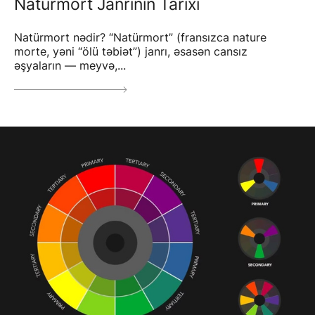
Natürmort Janrının Tarixi
Natürmort nədir? “Natürmort” (fransızca nature
morte, yəni “ölü təbiət”) janrı, əsasən cansız
əşyaların — meyvə,...