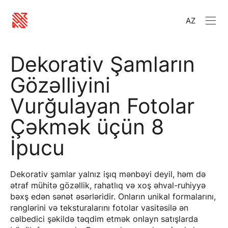
AZ
Dekorativ Şamların
Gözəlliyini
Vurğulayan Fotolar
Çəkmək üçün 8
İpucu
Dekorativ şamlar yalnız işıq mənbəyi deyil, həm də
ətraf mühitə gözəllik, rahatlıq və xoş əhval-ruhiyyə
bəxş edən sənət əsərləridir. Onların unikal formalarını,
rənglərini və teksturalarını fotolar vasitəsilə ən
cəlbedici şəkildə təqdim etmək onlayn satışlarda