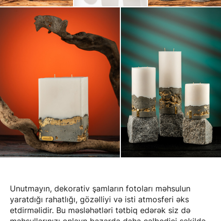
Unutmayın, dekorativ şamların fotoları məhsulun
yaratdığı rahatlığı, gözəlliyi və isti atmosferi əks
etdirməlidir. Bu məsləhətləri tətbiq edərək siz də
məhsullarınızı onlayn bazarda daha cəlbedici şəkildə