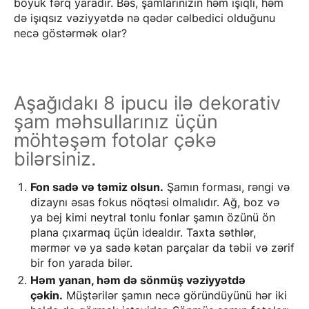
böyük fərq yaradır. Bəs, şamlarınızın həm işıqlı, həm
də işıqsız vəziyyətdə nə qədər cəlbedici olduğunu
necə göstərmək olar?
Aşağıdakı 8 ipucu ilə dekorativ
şam məhsullarınız üçün
möhtəşəm fotolar çəkə
bilərsiniz.
Fon sadə və təmiz olsun.
Şamın forması, rəngi və
dizaynı əsas fokus nöqtəsi olmalıdır. Ağ, boz və
ya bej kimi neytral tonlu fonlar şamın özünü ön
plana çıxarmaq üçün idealdır. Taxta səthlər,
mərmər və ya sadə kətan parçalar da təbii və zərif
bir fon yarada bilər.
Həm yanan, həm də sönmüş vəziyyətdə
çəkin.
Müştərilər şamın necə göründüyünü hər iki