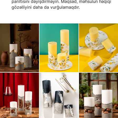
parıltısını dəyişdirməyin. Məqsəd, məhsulun həqiqi
gözəlliyini daha da vurğulamaqdır.