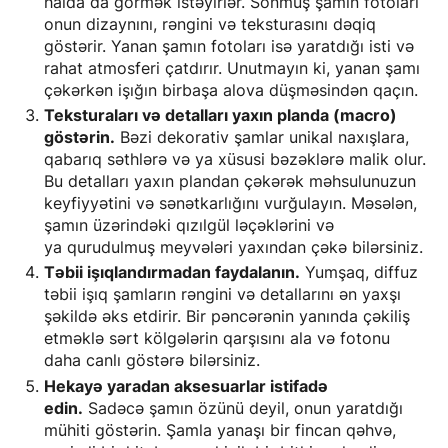
halda da görmək istəyirlər. Sönmüş şamın fotoları
onun dizaynını, rəngini və teksturasını dəqiq
göstərir. Yanan şamın fotoları isə yaratdığı isti və
rahat atmosferi çatdırır. Unutmayın ki, yanan şamı
çəkərkən işığın birbaşa alova düşməsindən qaçın.
Teksturaları və detalları yaxın planda (macro)
göstərin.
Bəzi dekorativ şamlar unikal naxışlara,
qabarıq səthlərə və ya xüsusi bəzəklərə malik olur.
Bu detalları yaxın plandan çəkərək məhsulunuzun
keyfiyyətini və sənətkarlığını vurğulayın. Məsələn,
şamın üzərindəki qızılgül ləçəklərini və
ya qurudulmuş meyvələri yaxından çəkə bilərsiniz.
Təbii işıqlandırmadan faydalanın.
Yumşaq, diffuz
təbii işıq şamların rəngini və detallarını ən yaxşı
şəkildə əks etdirir. Bir pəncərənin yanında çəkiliş
etməklə sərt kölgələrin qarşısını ala və fotonu
daha canlı göstərə bilərsiniz.
Hekayə yaradan aksesuarlar istifadə
edin.
Sadəcə şamın özünü deyil, onun yaratdığı
mühiti göstərin. Şamla yanaşı bir fincan qəhvə,