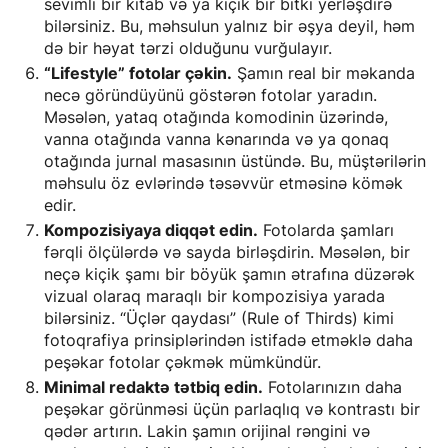
sevimli bir kitab və ya kiçik bir bitki yerləşdirə
bilərsiniz. Bu, məhsulun yalnız bir əşya deyil, həm
də bir həyat tərzi olduğunu vurğulayır.
“Lifestyle” fotolar çəkin.
Şamın real bir məkanda
necə göründüyünü göstərən fotolar yaradın.
Məsələn, yataq otağında komodinin üzərində,
vanna otağında vanna kənarında və ya qonaq
otağında jurnal masasının üstündə. Bu, müştərilərin
məhsulu öz evlərində təsəvvür etməsinə kömək
edir.
Kompozisiyaya diqqət edin.
Fotolarda şamları
fərqli ölçülərdə və sayda birləşdirin. Məsələn, bir
neçə kiçik şamı bir böyük şamın ətrafına düzərək
vizual olaraq maraqlı bir kompozisiya yarada
bilərsiniz. “Üçlər qaydası” (Rule of Thirds) kimi
fotoqrafiya prinsiplərindən istifadə etməklə daha
peşəkar fotolar çəkmək mümkündür.
Minimal redaktə tətbiq edin.
Fotolarınızın daha
peşəkar görünməsi üçün parlaqlıq və kontrastı bir
qədər artırın. Lakin şamın orijinal rəngini və