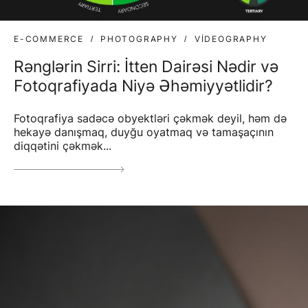
E-COMMERCE
PHOTOGRAPHY
VIDEOGRAPHY
Rənglərin Sirri: İtten Dairəsi Nədir və
Fotoqrafiyada Niyə Əhəmiyyətlidir?
Fotoqrafiya sadəcə obyektləri çəkmək deyil, həm də
hekayə danışmaq, duyğu oyatmaq və tamaşaçının
diqqətini çəkmək...