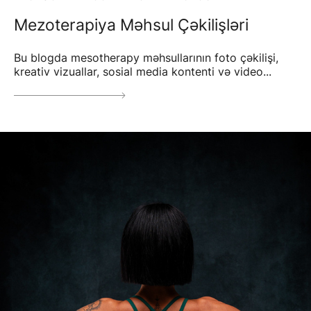
Mezoterapiya Məhsul Çəkilişləri
Bu blogda mesotherapy məhsullarının foto çəkilişi,
kreativ vizuallar, sosial media kontenti və video...