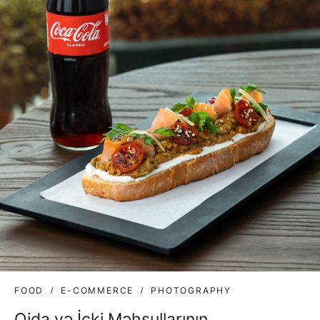
FOOD
E-COMMERCE
PHOTOGRAPHY
Qida və İçki Məhsullarının