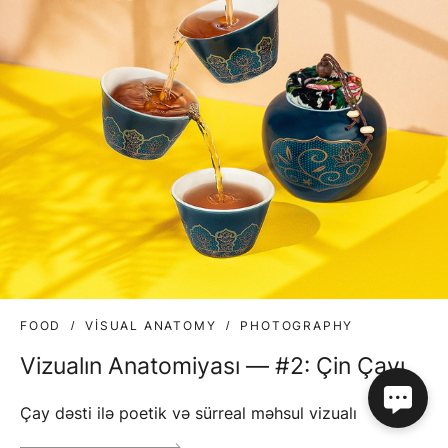
FOOD
VISUAL ANATOMY
PHOTOGRAPHY
Vizualın Anatomiyası — #2: Çin Çayı
Çay dəsti ilə poetik və sürreal məhsul vizualı