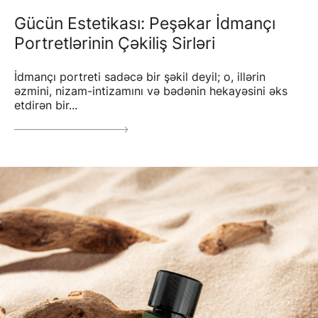
Gücün Estetikası: Peşəkar İdmançı
Portretlərinin Çəkiliş Sirləri
İdmançı portreti sadəcə bir şəkil deyil; o, illərin
əzmini, nizam-intizamını və bədənin hekayəsini əks
etdirən bir...