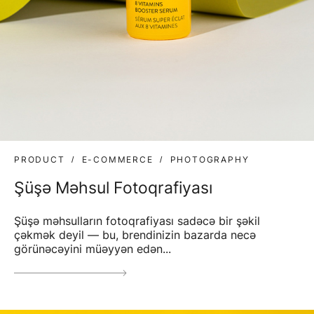
PRODUCT
E-COMMERCE
PHOTOGRAPHY
Şüşə Məhsul Fotoqrafiyası
Şüşə məhsulların fotoqrafiyası sadəcə bir şəkil
çəkmək deyil — bu, brendinizin bazarda necə
görünəcəyini müəyyən edən...