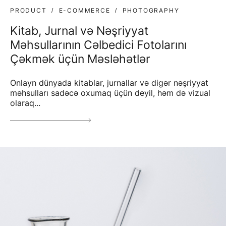
PRODUCT
E-COMMERCE
PHOTOGRAPHY
Kitab, Jurnal və Nəşriyyat
Məhsullarının Cəlbedici Fotolarını
Çəkmək üçün Məsləhətlər
Onlayn dünyada kitablar, jurnallar və digər nəşriyyat
məhsulları sadəcə oxumaq üçün deyil, həm də vizual
olaraq...