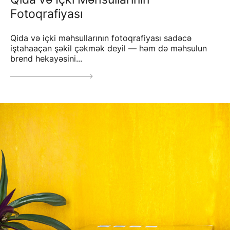
Fotoqrafiyası
Qida və içki məhsullarının fotoqrafiyası sadəcə
iştahaaçan şəkil çəkmək deyil — həm də məhsulun
brend hekayəsini...