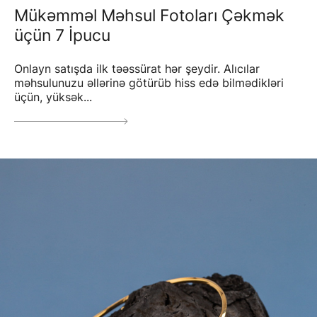
Mükəmməl Məhsul Fotoları Çəkmək
üçün 7 İpucu
Onlayn satışda ilk təəssürat hər şeydir. Alıcılar
məhsulunuzu əllərinə götürüb hiss edə bilmədikləri
üçün, yüksək...