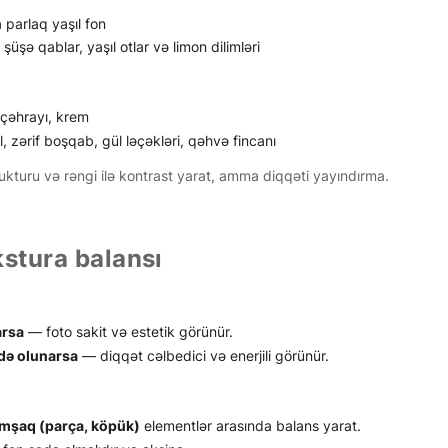
 parlaq yaşıl fon
şüşə qablar, yaşıl otlar və limon dilimləri
, çəhrayı, krem
l, zərif boşqab, gül ləçəkləri, qəhvə fincanı
ukturu və rəngi ilə kontrast yarat, amma diqqəti yayındırma.
kstura balansı
arsa
— foto sakit və estetik görünür.
adə olunarsa
— diqqət cəlbedici və enerjili görünür.
mşaq (parça, köpük)
elementlər arasında balans yarat.