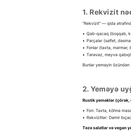
1. Rekvizit nə
“Rekvizit” — qida ətrafınd
Qab-qacaq (boşqab, ka
Parçalar (salfet, dəsma
Fonlar (taxta, mərmər, 
Tərəvəz, meyvə qabıqlar
Bunlar yeməyin özündən 
2. Yeməyə uyğ
Rustik yeməklər (çörək,
Fon: Taxta, köhnə masa
Rekvizitlər: Dəmir bıça
Təzə salatlar və vegan y