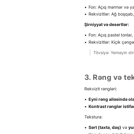
Fon: Açıq mərmər və ya
Rekvizitlər: Ağ boşqab, 
Şirniyyat və desertlər:
Fon: Açıq pastel tonlar
Rekvizitlər: Kiçik çəngə
Tövsiyə: Yeməyin str
3. Rəng və te
Rekvizit rəngləri:
Eyni rəng ailəsində ol
Kontrast rənglər istif
Tekstura:
Sərt (taxta, daş)
və
yu