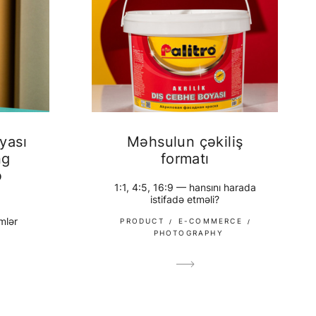
yası
Məhsulun çəkiliş
ng
formatı
ə
1:1, 4:5, 16:9 — hansını harada
istifadə etməli?
mlər
PRODUCT
E-COMMERCE
PHOTOGRAPHY