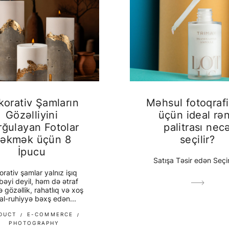
korativ Şamların
Məhsul fotoqrafi
Gözəlliyini
üçün ideal rə
rğulayan Fotolar
palitrası nec
əkmək üçün 8
seçilir?
İpucu
Satışa Təsir edən Seçi
rativ şamlar yalnız işıq
əyi deyil, həm də ətraf
 gözəllik, rahatlıq və xoş
al-ruhiyyə bəxş edən...
DUCT
E-COMMERCE
PHOTOGRAPHY