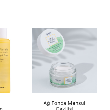
Ağ Fonda Məhsul
on
Çəkilişi