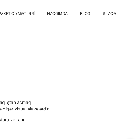
PAKET QIYMƏTLƏRI
HAQQIMDA
BLOG
ƏLAQƏ
aq iştah açmaq
digər vizual əlavələrdir.
kstura və rəng