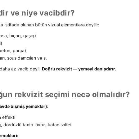
dir və niyə vacibdir?
a istifadə olunan bütün vizual elementlərə deyilir:
sa, bıçaq, qaşıq)
l)
beton, parça)
ı, sous damcıları və s.
daha az vacib deyil.
Doğru rekvizit — yeməyi danışdırır.
un rekvizit seçimi necə olmalıdır?
 evdə bişmiş yeməklər):
 effekti
q, dördüzlü taxta lövhə, kətan salfet
eməkləri: