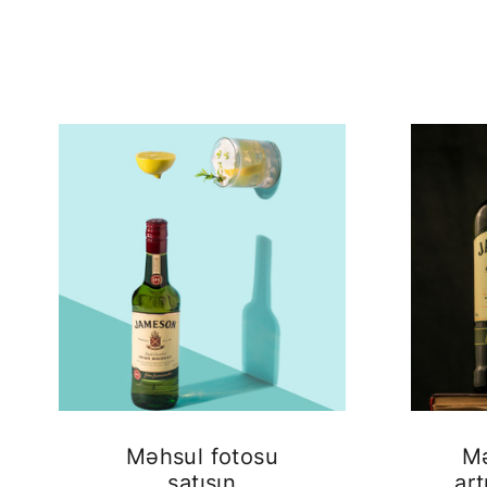
Məhsul fotosu
Mə
satışın
art