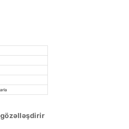
arla
gözəlləşdirir