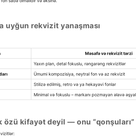
 fon sadə olmalıdır və əksinə.
a uyğun rekvizit yanaşması
a
Məsafə və rekvizit tərzi
Yaxın plan, detal fokuslu, rəngarəng rekvizitlər
ları
Ümumi kompozisiya, neytral fon və az rekvizit
Stilizə edilmiş, retro və ya hekayəvi fonlar
Minimal və fokuslu – markanı pozmayan əlavə əşyal
 özü kifayət deyil — onu “qonşuları” 
izitlər: