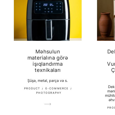
Məhsulun
De
materialına görə
işıqlandırma
Vu
texnikaları
Ç
Şüşə, metal, parça və s.
Deko
PRODUCT
E-COMMERCE
mənb
PHOTOGRAPHY
mühitə
əhv
PRO