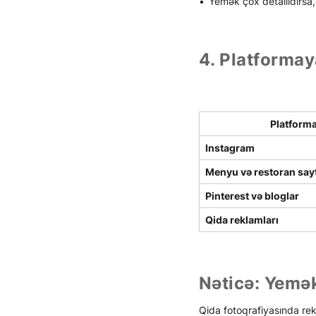
Yemək çox detallıdırsa,
4. Platformay
Platform
Instagram
Menyu və restoran sayt
Pinterest və bloglar
Qida reklamları
Nəticə: Yemək
Qida fotoqrafiyasında rekv