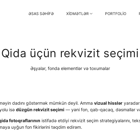
ƏSAS SƏHIFƏ
XIDMƏTLƏR
PORTFOLIO
Qida üçün rekvizit seçimi
Əşyalar, fonda elementlər və toxumalar
eməyin dadını göstərmək mümkün deyil. Amma
vizual hisslər
yaradar
yolu isə
düzgün rekvizit seçimi
— yəni fon, qab-qacaq, dəsmallar və 
ida fotoqraflarının
istifadə etdiyi rekvizit seçim strategiyalarını, te
rmaya uyğun fon fikirlərini təqdim edirəm.