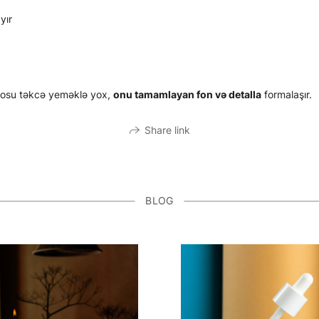
yır
tosu təkcə yeməklə yox,
onu tamamlayan fon və detalla
formalaşır.
Share link
BLOG