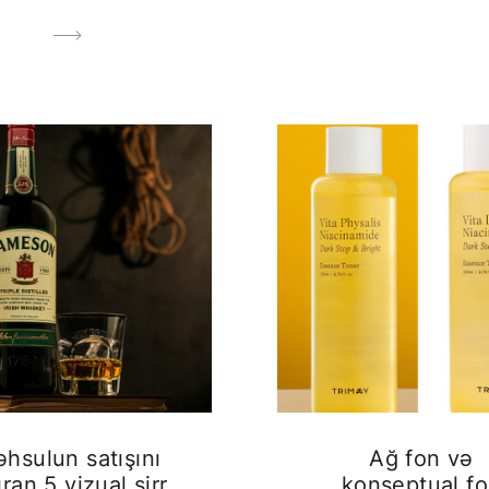
hsulun satışını
Ağ fon və
ıran 5 vizual sirr
konseptual f