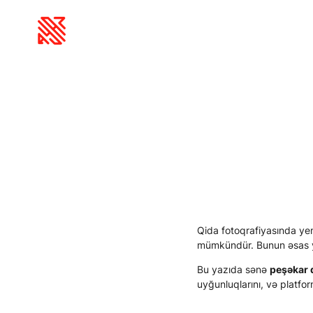
Qida fotoqrafiyasında y
mümkündür. Bunun əsas 
Bu yazıda sənə
peşəkar q
uyğunluqlarını, və platfo