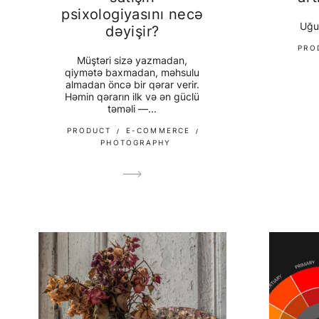
psixologiyasını necə
Uğu
dəyişir?
PRO
Müştəri sizə yazmadan,
qiymətə baxmadan, məhsulu
almadan öncə bir qərar verir.
Həmin qərarın ilk və ən güclü
təməli —...
PRODUCT
E-COMMERCE
PHOTOGRAPHY