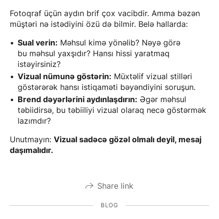
Fotoqraf üçün aydın brif çox vacibdir. Amma bəzən
müştəri nə istədiyini özü də bilmir. Belə hallarda:
Sual verin:
Məhsul kimə yönəlib? Nəyə görə
bu məhsul yaxşıdır? Hansı hissi yaratmaq
istəyirsiniz?
Vizual nümunə göstərin:
Müxtəlif vizual stilləri
göstərərək hansı istiqaməti bəyəndiyini soruşun.
Brend dəyərlərini aydınlaşdırın:
Əgər məhsul
təbiidirsə, bu təbiiliyi vizual olaraq necə göstərmək
lazımdır?
Unutmayın:
Vizual sadəcə gözəl olmalı deyil, mesaj
daşımalıdır.
Share link
BLOG