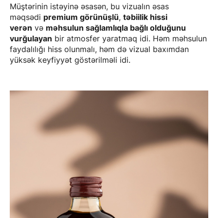
Müştərinin istəyinə əsasən, bu vizualın əsas
məqsədi
premium görünüşlü
,
təbiilik hissi
verən
və
məhsulun sağlamlıqla bağlı olduğunu
vurğulayan
bir atmosfer yaratmaq idi. Həm məhsulun
faydalılığı hiss olunmalı, həm də vizual baxımdan
yüksək keyfiyyət göstərilməli idi.