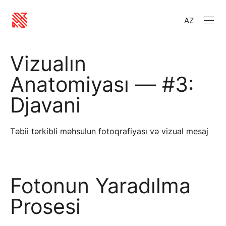
AZ
Vizualın
Anatomiyası — #3:
Djavani
Təbii tərkibli məhsulun fotoqrafiyası və vizual mesaj
Fotonun Yaradılma
Prosesi