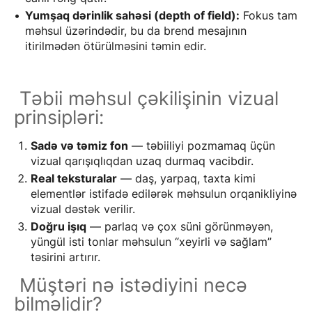
Yumşaq dərinlik sahəsi (depth of field):
Fokus tam
məhsul üzərindədir, bu da brend mesajının
itirilmədən ötürülməsini təmin edir.
Təbii məhsul çəkilişinin vizual
prinsipləri:
Sadə və təmiz fon
— təbiiliyi pozmamaq üçün
vizual qarışıqlıqdan uzaq durmaq vacibdir.
Real teksturalar
— daş, yarpaq, taxta kimi
elementlər istifadə edilərək məhsulun orqanikliyinə
vizual dəstək verilir.
Doğru işıq
— parlaq və çox süni görünməyən,
yüngül isti tonlar məhsulun “xeyirli və sağlam”
təsirini artırır.
Müştəri nə istədiyini necə
bilməlidir?