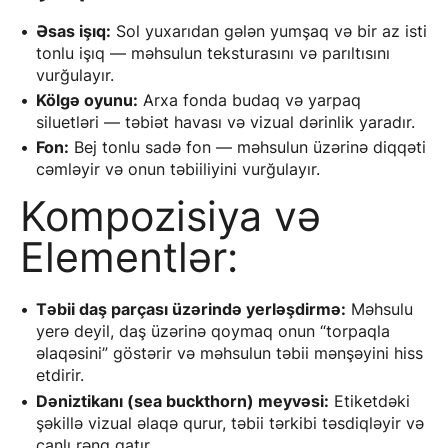
Əsas işıq:
Sol yuxarıdan gələn yumşaq və bir az isti
tonlu işıq — məhsulun teksturasını və parıltısını
vurğulayır.
Kölgə oyunu:
Arxa fonda budaq və yarpaq
siluetləri — təbiət havası və vizual dərinlik yaradır.
Fon:
Bej tonlu sadə fon — məhsulun üzərinə diqqəti
cəmləyir və onun təbiiliyini vurğulayır.
Kompozisiya və
Elementlər:
Təbii daş parçası üzərində yerləşdirmə:
Məhsulu
yerə deyil, daş üzərinə qoymaq onun “torpaqla
əlaqəsini” göstərir və məhsulun təbii mənşəyini hiss
etdirir.
Dəniztikanı (sea buckthorn) meyvəsi:
Etiketdəki
şəkillə vizual əlaqə qurur, təbii tərkibi təsdiqləyir və
canlı rəng qatır.