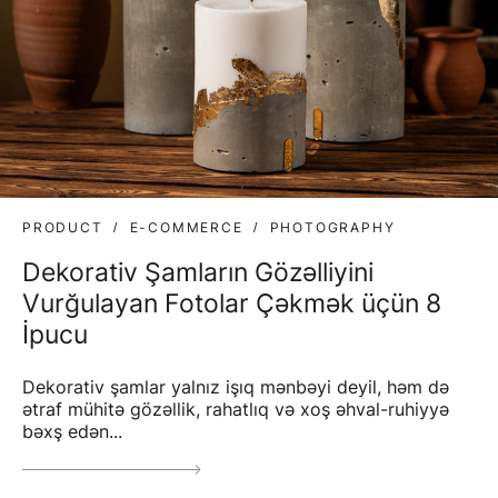
PRODUCT
E-COMMERCE
PHOTOGRAPHY
Dekorativ Şamların Gözəlliyini
Vurğulayan Fotolar Çəkmək üçün 8
İpucu
Dekorativ şamlar yalnız işıq mənbəyi deyil, həm də
ətraf mühitə gözəllik, rahatlıq və xoş əhval-ruhiyyə
bəxş edən...